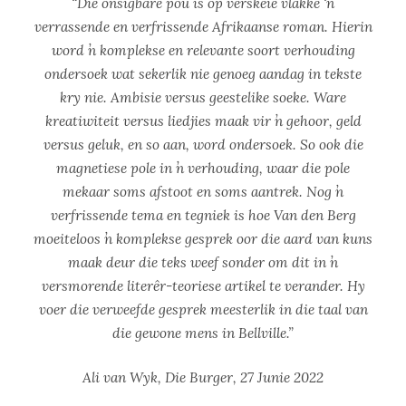
“Die onsigbare pou is op verskeie vlakke ‘n
verrassende en verfrissende Afrikaanse roman. Hierin
word ŉ komplekse en relevante soort verhouding
ondersoek wat sekerlik nie genoeg aandag in tekste
kry nie. Ambisie versus geestelike soeke. Ware
kreatiwiteit versus liedjies maak vir ŉ gehoor, geld
versus geluk, en so aan, word ondersoek. So ook die
magnetiese pole in ŉ verhouding, waar die pole
mekaar soms afstoot en soms aantrek. Nog ŉ
verfrissende tema en tegniek is hoe Van den Berg
moeiteloos ŉ komplekse gesprek oor die aard van kuns
maak deur die teks weef sonder om dit in ŉ
versmorende literêr-teoriese artikel te verander. Hy
voer die verweefde gesprek meesterlik in die taal van
die gewone mens in Bellville.”
Ali van Wyk, Die Burger, 27 Junie 2022