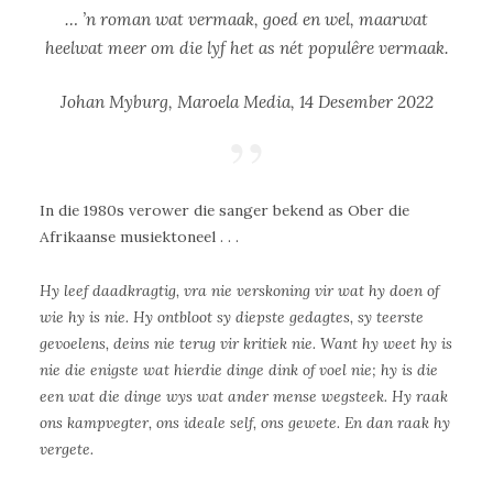
… ’n roman wat vermaak, goed en wel, maarwat
heelwat meer om die lyf het as nét populêre vermaak.
Johan Myburg, Maroela Media, 14 Desember 2022
In die 1980s verower die sanger bekend as Ober die
Afrikaanse musiektoneel . . .
Hy leef daadkragtig, vra nie verskoning vir wat hy doen of
wie hy is nie. Hy ontbloot sy diepste gedagtes, sy teerste
gevoelens, deins nie terug vir kritiek nie. Want hy weet hy is
nie die enigste wat hierdie dinge dink of voel nie; hy is die
een wat die dinge wys wat ander mense wegsteek. Hy raak
ons kampvegter, ons ideale self, ons gewete. En dan raak hy
vergete.