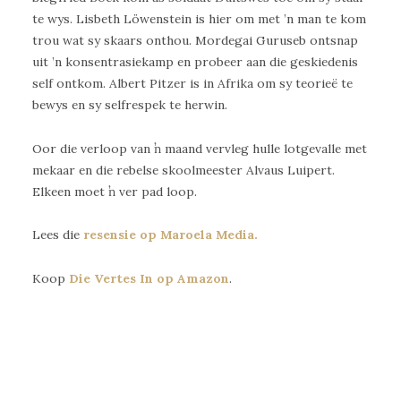
te wys. Lisbeth Löwenstein is hier om met ’n man te kom
trou wat sy skaars onthou. Mordegai Guruseb ontsnap
uit ’n konsentrasiekamp en probeer aan die geskiedenis
self ontkom. Albert Pitzer is in Afrika om sy teorieë te
bewys en sy selfrespek te herwin.
Oor die verloop van ŉ maand vervleg hulle lotgevalle met
mekaar en die rebelse skoolmeester Alvaus Luipert.
Elkeen moet ŉ ver pad loop.
Lees die
resensie op Maroela Media.
Koop
Die Vertes In op Amazon
.