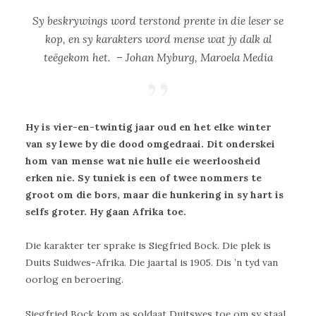
Sy beskrywings word terstond prente in die leser se
kop, en sy karakters word mense wat jy dalk al
teëgekom het. – Johan Myburg, Maroela Media
Hy is vier-en-twintig jaar oud en het elke winter
van sy lewe by die dood omgedraai. Dit onderskei
hom van mense wat nie hulle eie weerloosheid
erken nie. Sy tuniek is een of twee nommers te
groot om die bors, maar die hunkering in sy hart is
selfs groter. Hy gaan Afrika toe.
Die karakter ter sprake is Siegfried Bock. Die plek is
Duits Suidwes-Afrika. Die jaartal is 1905. Dis ’n tyd van
oorlog en beroering.
Siegfried Bock kom as soldaat Duitswes toe om sy staal