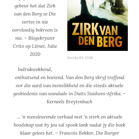
gebeur het dat Zirk
van den Berg se Die
vertes in nie
oorvloedig bekroon is
nie. – Blogskrywer
Crito op Litnet, Julie
2020
Kwela SA 2018
Indrukwekkend,
onthutsend en boeiend. Van den Berg skryf treffend
oor die aard van menslikheid en die steeds aktuele
geskiedenis van wandade in Duits Suidwes-Afrika. –
Kerneels Breytenbach
… ‘n meesleurende verhaal met ‘n sterk en aktuele
boodskap wat by jou sal spook lank nadat jy die boek
klaar gelees het. – Francois Bekker, Die Burger