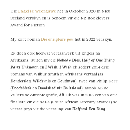
Die
Engelse weergawe
het in Oktober 2020 in Nieu-
Seeland verskyn en is benoem vir die NZ Booklovers
Award for Fiction.
My kort roman
Die onsigbare pou
het in 2022 verskyn.
Ek doen ook heelwat vertaalwerk uit Engels na
Afrikaans. Buiten my eie
Nobody Dies,
Half of One Thing
,
Parts Unknown
en
I Wish, I Wish
ek sedert 2014 drie
romans van Wilbur Smith in Afrikaans vertaal (as
Donderslag
,
Wildernis
en
Goudmyn
), twee van Philip Kerr
(
Doodsbleek
en
Doodslied vir Duitsland
), asook AB de
Villiers se outobiografie,
AB
. Ek was in 2016 een van drie
finaliste vir die SALA (South African Literary Awards) se
vertaalprys vir die vertaling van
Halfpad Een Ding
.