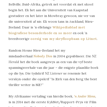
Bellville, Suid-Afrika, getrek net voordat ek met skool
begin het. Ek het aan die Universiteit van Kaapstad
gestudeer en het later in Mowbray gewoon, nie ver van
die universiteit af nie. Ek woon tans in Auckland, Nieu-
Seeland. Daar is ‘n ellelange
Wikipediablad met
biografiese besonderhede en so meer
en ook ‘n
breedvoerige
oorsig van my skryfloopbaan op Litnet
.
Random House Nieu-Seeland het my
misdaadverhaal
Nobody Dies
in 2004 gepubliseer.
Die
NZ
Herald
het die boek aangewys as een van die vyf beste
spanningsverhale van die jaar – die enigste plaaslike boek
op die lys. Die tydskrif
NZ Listener
se resensie het
verskyn onder die opskrif “Is Zirk van den Berg the best
thriller writer in NZ?”
My Afrikaanse vertaling van hierdie boek,
‘n Ander Mens
,
is in 2014 met die eerste KykNet/Rapport-Prys vir Film