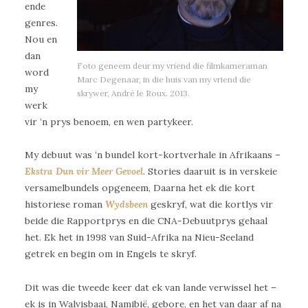
ende
genres.
Nou en
dan
Foto geneem deur my vriend die filmkameraman
word
Marc Degenaar, in die huis van my vriend die
my
skrywer, André le Roux. 2013.
werk
vir ‘n prys benoem, en wen partykeer.
My debuut was ‘n bundel kort-kortverhale in Afrikaans –
Ekstra Dun vir Meer Gevoel
. Stories daaruit is in verskeie
versamelbundels opgeneem, Daarna het ek die kort
historiese roman
Wydsbeen
geskryf, wat die kortlys vir
beide die Rapportprys en die CNA-Debuutprys gehaal
het. Ek het in 1998 van Suid-Afrika na Nieu-Seeland
getrek en begin om in Engels te skryf.
Dit was die tweede keer dat ek van lande verwissel het –
ek is in Walvisbaai, Namibië, gebore, en het van daar af na