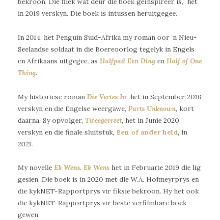
bekroon. Die fliek wat deur die boek geïnspireer is, het
in 2019 verskyn. Die boek is intussen heruitgegee.
In 2014, het Penguin Suid-Afrika my roman oor ‘n Nieu-
Seelandse soldaat in die Boereoorlog tegelyk in Engels
en Afrikaans uitgegee, as
Halfpad Een Ding
en
Half of One
Thing
.
My historiese roman
Die Vertes In
het in September 2018
verskyn en die Engelse weergawe,
Parts Unknown
, kort
daarna. Sy opvolger,
Tweegevreet
, het in Junie 2020
verskyn en die finale sluitstuk,
Een of ander held
, in
2021.
My novelle
Ek Wens, Ek Wens
het in Februarie 2019 die lig
gesien. Die boek is in 2020 met die W.A. Hofmeyrprys en
die kykNET-Rapportprys vir fiksie bekroon. Hy het ook
die kykNET-Rapportprys vir beste verfilmbare boek
gewen.