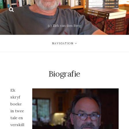
(c) Zirk van den Berg
NAVIGATION
Biografie
Ek
skryf
boeke
in twee
tale en
verskill